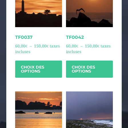
TF0037
TF0042
60,00
€
–
150,00
€
taxes
60,00
€
–
150,00
€
taxes
incluses
incluses
CHOIX DES
CHOIX DES
OPTIONS
OPTIONS