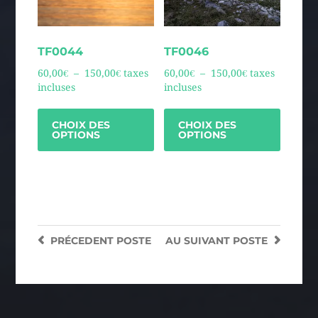
TF0044
TF0046
60,00
€
–
150,00
€
taxes
60,00
€
–
150,00
€
taxes
incluses
incluses
CHOIX DES
CHOIX DES
OPTIONS
OPTIONS
PRÉCEDENT
POSTE
AU SUIVANT
POSTE