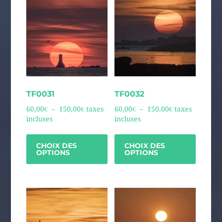
TF0031
TF0032
60,00
€
–
150,00
€
taxes
60,00
€
–
150,00
€
taxes
incluses
incluses
CHOIX DES
CHOIX DES
OPTIONS
OPTIONS