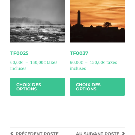
TF0025
TF0037
60,00
€
–
150,00
€
taxes
60,00
€
–
150,00
€
taxes
incluses
incluses
CHOIX DES
CHOIX DES
OPTIONS
OPTIONS
PRÉCEDENT
POSTE
AU SUIVANT
POSTE