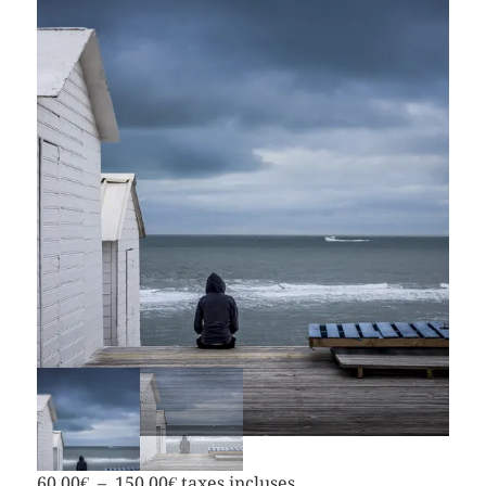
60,00
€
–
150,00
€
taxes incluses