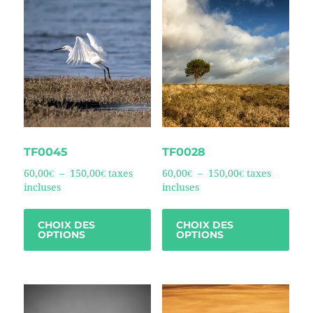
TF0045
TF0028
60,00
€
–
150,00
€
taxes
60,00
€
–
150,00
€
taxes
incluses
incluses
CHOIX DES
CHOIX DES
OPTIONS
OPTIONS