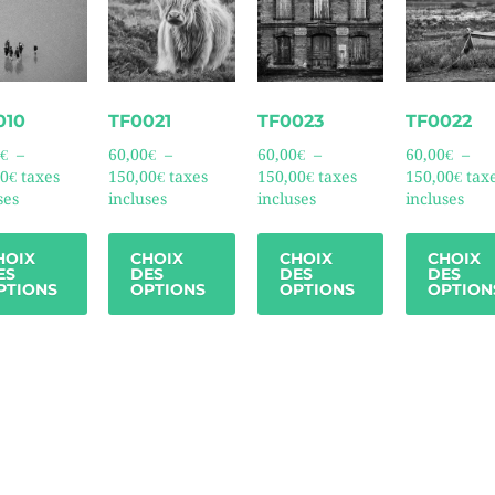
010
TF0021
TF0023
TF0022
€
–
60,00
€
–
60,00
€
–
60,00
€
–
00
€
taxes
150,00
€
taxes
150,00
€
taxes
150,00
€
tax
ses
incluses
incluses
incluses
HOIX
CHOIX
CHOIX
CHOIX
ES
DES
DES
DES
PTIONS
OPTIONS
OPTIONS
OPTION