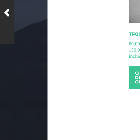
TF0
60,00
150,
inclu
C
D
O