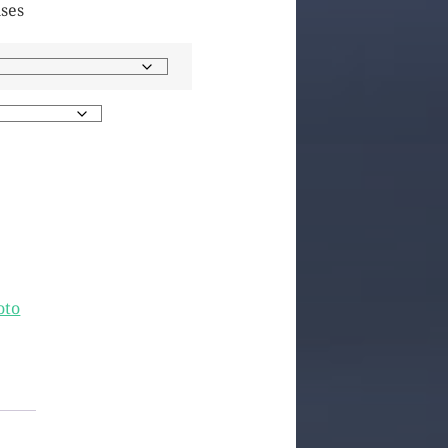
uses
oto