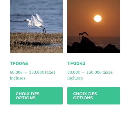
TF0045
TF0042
60,00
€
–
150,00
€
taxes
60,00
€
–
150,00
€
taxes
incluses
incluses
CHOIX DES
CHOIX DES
OPTIONS
OPTIONS