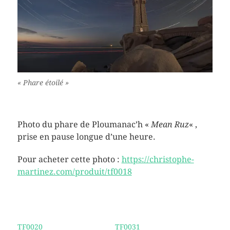
« Phare étoilé »
Photo du phare de Ploumanac’h «
Mean Ruz
« ,
prise en pause longue d’une heure.
Pour acheter cette photo :
https://christophe-
martinez.com/produit/tf0018
TF0020
TF0031