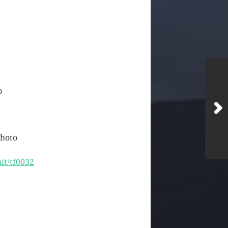
o
photo
it/tf0032